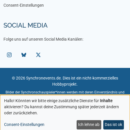
Consent-Einstellungen
SOCIAL MEDIA
Folge uns auf unseren Social Media Kanälen:
© 2026 Synchronevents.de. Dies ist ein nicht-kommerzielles
Hobbyprojekt.
Bilder der Synchronschauspieler*innen werden mit deren Einverständnis und
unter Angabe des Fotografen verwendet.
Hallo! Könnten wir bitte einige zusätzliche Dienste für
Inhalte
Bildmaterial zu Rollen und Figuren dient der redaktionellen Darstellung im
aktivieren? Du kannst deine Zustimmung später jederzeit ändern
Rahmen von Veranstaltungen. Rechte an diesen Bildern liegen bei den
oder zurückziehen.
jeweiligen Rechteinhabern.
Sollten Sie Inhaber von Bildrechten sein und eine Entfernung wünschen,
kontaktieren Sie mich bitte.
Consent-Einstellungen
Ich lehne ab
Das ist ok