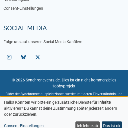
Consent-Einstellungen
SOCIAL MEDIA
Folge uns auf unseren Social Media Kanälen:
© 2026 Synchronevents.de. Dies ist ein nicht-kommerzielles
Hobbyprojekt.
Bilder der Synchronschauspieler*innen werden mit deren Einverständnis und
unter Angabe des Fotografen verwendet.
Hallo! Könnten wir bitte einige zusätzliche Dienste für
Inhalte
Bildmaterial zu Rollen und Figuren dient der redaktionellen Darstellung im
aktivieren? Du kannst deine Zustimmung später jederzeit ändern
Rahmen von Veranstaltungen. Rechte an diesen Bildern liegen bei den
oder zurückziehen.
jeweiligen Rechteinhabern.
Sollten Sie Inhaber von Bildrechten sein und eine Entfernung wünschen,
kontaktieren Sie mich bitte.
Consent-Einstellungen
Ich lehne ab
Das ist ok