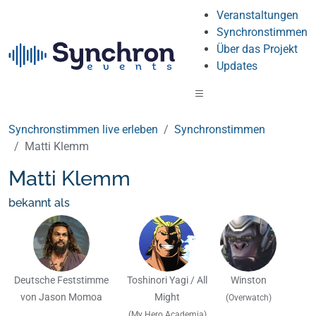
Veranstaltungen
Synchronstimmen
Über das Projekt
Updates
Synchronstimmen live erleben
Synchronstimmen
Matti Klemm
Matti Klemm
bekannt als
Deutsche Feststimme
Toshinori Yagi / All
Winston
von Jason Momoa
Might
(Overwatch)
(My Hero Academia)