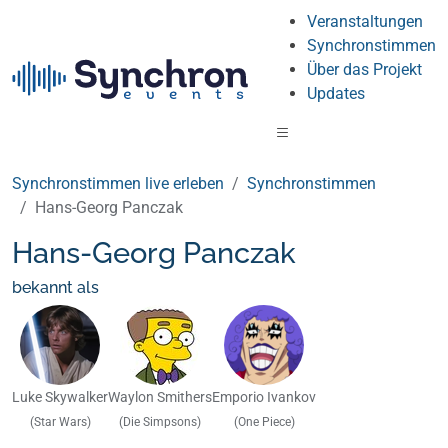
Veranstaltungen
Synchronstimmen
Über das Projekt
Updates
Synchronstimmen live erleben
Synchronstimmen
Hans-Georg Panczak
Hans-Georg Panczak
bekannt als
Luke Skywalker
Waylon Smithers
Emporio Ivankov
(Star Wars)
(Die Simpsons)
(One Piece)