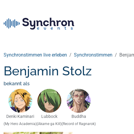
Synchronstimmen live erleben
Synchronstimmen
Benjam
Benjamin Stolz
bekannt als
Denki Kaminari
Lubbock
Buddha
(My Hero Academia)
(Akame ga Kill)
(Record of Ragnarok)