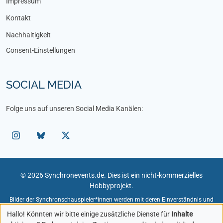
Impressum
Kontakt
Nachhaltigkeit
Consent-Einstellungen
SOCIAL MEDIA
Folge uns auf unseren Social Media Kanälen:
© 2026 Synchronevents.de. Dies ist ein nicht-kommerzielles
Hobbyprojekt.
Bilder der Synchronschauspieler*innen werden mit deren Einverständnis und
unter Angabe des Fotografen verwendet.
Hallo! Könnten wir bitte einige zusätzliche Dienste für
Inhalte
Bildmaterial zu Rollen und Figuren dient der redaktionellen Darstellung im