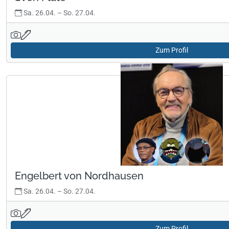
Sa. 26.04.
–
So. 27.04.
Zum Profil
Engelbert von Nordhausen
Sa. 26.04.
–
So. 27.04.
Zum Profil